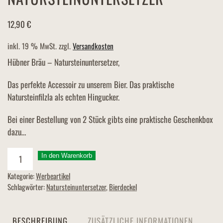
12,90
€
inkl. 19 % MwSt.
zzgl.
Versandkosten
Hübner Bräu – Natursteinuntersetzer,
Das perfekte Accessoir zu unserem Bier. Das praktische
Natursteinfilzla als echten Hingucker.
Bei einer Bestellung von 2 Stück gibts eine praktische Geschenkbox
dazu…
Hübner
In den Warenkorb
Bräu
Kategorie:
Werbeartikel
-
Schlagwörter:
Natursteinuntersetzer
,
Bierdeckel
Natursteinuntersetzer
Menge
BESCHREIBUNG
ZUSÄTZLICHE INFORMATIONEN